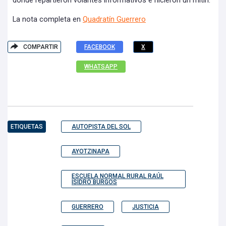
donde repartieron volantes informativos e hicieron un mitin.
La nota completa en
Quadratín Guerrero
COMPARTIR
FACEBOOK
X
WHATSAPP
ETIQUETAS
AUTOPISTA DEL SOL
AYOTZINAPA
ESCUELA NORMAL RURAL RAÚL
ISIDRO BURGOS
GUERRERO
JUSTICIA