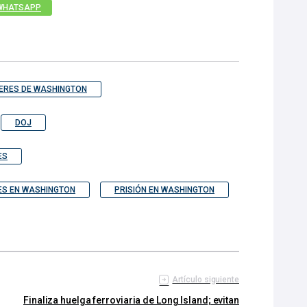
WHATSAPP
JERES DE WASHINGTON
DOJ
ES
ES EN WASHINGTON
PRISIÓN EN WASHINGTON
Artículo siguiente
Finaliza huelga ferroviaria de Long Island; evitan