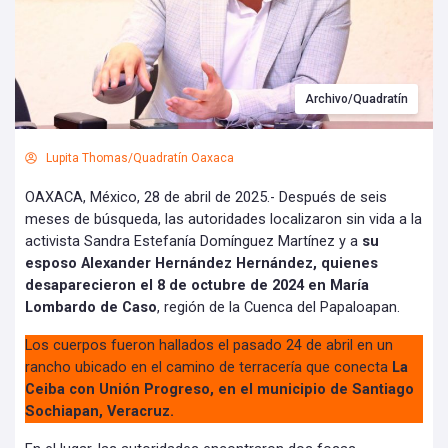
Archivo/Quadratín
Lupita Thomas/Quadratín Oaxaca
OAXACA, México, 28 de abril de 2025.- Después de seis
meses de búsqueda, las autoridades localizaron sin vida a la
activista Sandra Estefanía Domínguez Martínez y a
su
esposo Alexander Hernández Hernández, quienes
desaparecieron el 8 de octubre de 2024 en María
Lombardo de Caso
, región de la Cuenca del Papaloapan.
Los cuerpos fueron hallados el pasado 24 de abril en un
rancho ubicado en el camino de terracería que conecta
La
Ceiba con Unión Progreso, en el municipio de Santiago
Sochiapan, Veracruz.