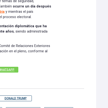
r temas de seguridad,
 También
ocurre un día después
bia
y mientras el país
l proceso electoral.
entación diplomática que ha
nte años
, siendo administrada
Comité de Relaciones Exteriores
ción en el pleno, conforme al
WHATSAPP
DONALD TRUMP