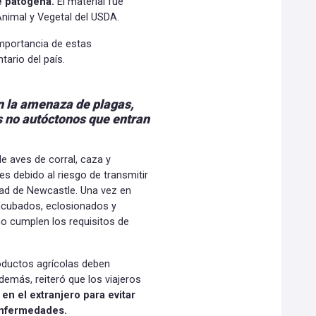
e patógena.
El material fue
Animal y Vegetal del USDA.
 importancia de estas
tario del país.
n la amenaza de plagas,
 no autóctonos que entran
e aves de corral, caza y
es debido al riesgo de transmitir
ad de Newcastle. Una vez en
incubados, eclosionados y
 no cumplen los requisitos de
oductos agrícolas deben
demás, reiteró que los viajeros
en el extranjero para evitar
 enfermedades.