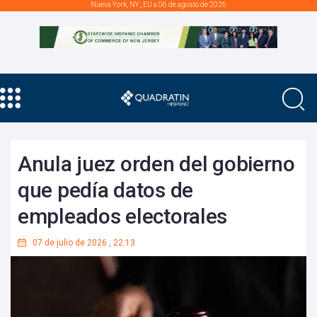
Nueva York, NY., EU a 06 de agosto de 2026
Anula juez orden del gobierno
que pedía datos de
empleados electorales
07 de julio de 2026
,
22:13