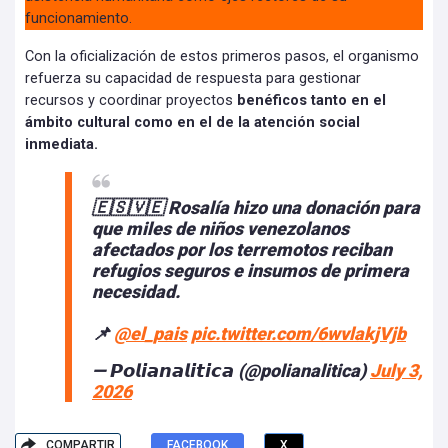
funcionamiento.
Con la oficialización de estos primeros pasos, el organismo
refuerza su capacidad de respuesta para gestionar
recursos y coordinar proyectos
benéficos tanto en el
ámbito cultural como en el de la atención social
inmediata.
🇪🇸🇻🇪 Rosalía hizo una donación para
que miles de niños venezolanos
afectados por los terremotos reciban
refugios seguros e insumos de primera
necesidad.
📌
@el_pais
pic.twitter.com/6wvlakjVjb
— 𝙋𝙤𝙡𝙞𝙖𝙣𝙖𝙡𝙞𝙩𝙞𝙘𝙖 (@polianalitica)
July 3,
2026
COMPARTIR
FACEBOOK
X