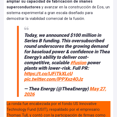
ampliar su capacidad de fabricación de imanes
superconductores
y avanzar en la construcción de Eos, un
sistema experimental a gran escala diseñado para
demostrar la viabilidad comercial de la fusión.
Today, we announced $100 million in
Series B funding. This oversubscribed
round underscores the growing demand
for baseload power & confidence in Thea
Energy’s ability to deliver cost-
competitive, scalable
#fusion
power
plants with lower-risk. Full PR:
https://t.co/IJFiTkXLcU
pic.twitter.com/lPPXxz4OJz
— Thea Energy (@TheaEnergy)
May 27,
2026
La ronda fue encabezada por el fondo US Innovative
Technology Fund (USIT), respaldado por el empresario
Thomas Tull, y contó con la participación de firmas como