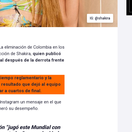
IG: @shakira
La eliminación de Colombia en los
cción de Shakira,
quien publicó
al después de la derrota frente
tiempo reglamentario y la
 resultado que dejó al equipo
r a cuartos de final.
 Instagram un mensaje en el que
generó su desempeño.
ión “jugó este Mundial con