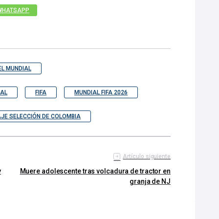
WHATSAPP
EL MUNDIAL
IAL
FIFA
MUNDIAL FIFA 2026
JE SELECCIÓN DE COLOMBIA
Artículo siguiente
y
Muere adolescente tras volcadura de tractor en
granja de NJ