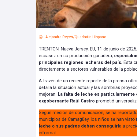
Alejandra Reyes/Quadratín Hispano
TRENTON, Nueva Jersey, EU, 11 de junio de 2025.
escasez en su producción ganadera,
especialm
principales regiones lecheras del país.
Esta c
directamente a sectores vulnerables de la pobla
A través de un reciente reporte de la prensa ofici
detalla la situación actual y las sombrías proyec
mejoran
. La falta de leche es particularmente 
exgobernante Raúl Castro
prometió universaliz
Según medios de comunicación, se ha reportad
municipios de Camagüey, los niños se han visto
leche o sus padres deben conseguirl
a a prec
informal.