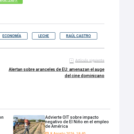
WHATSAPP
ECONOMÍA
LECHE
RAÚL CASTRO
Artículo siguiente
Alertan sobre aranceles de EU: amenazan el auge
del cine dominicano
on
Advierte OIT sobre impacto
negativo de El Niño en el empleo
de América
8 Agosto 2026, 19:40