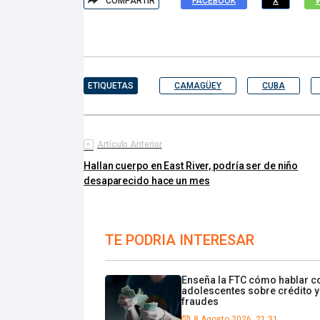
COMPARTIR
FACEBOOK
X
ETIQUETAS
CAMAGÜEY
CUBA
Artículo Anterior
Hallan cuerpo en East River, podría ser de niño
desaparecido hace un mes
TE PODRIA INTERESAR
Enseña la FTC cómo hablar c
adolescentes sobre crédito y
fraudes
8 Agosto 2026, 21:31