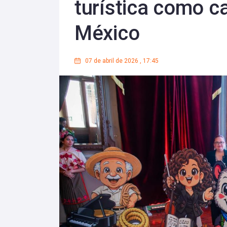
turística como ca
México
07 de abril de 2026
,
17:45