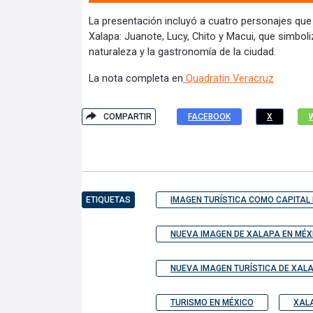
La presentación incluyó a cuatro personajes que
Xalapa: Juanote, Lucy, Chito y Macui, que simboliza
naturaleza y la gastronomía de la ciudad.
La nota completa en
Quadratín Veracruz
COMPARTIR
FACEBOOK
X
ETIQUETAS
IMAGEN TURÍSTICA COMO CAPITAL
NUEVA IMAGEN DE XALAPA EN MÉX
NUEVA IMAGEN TURÍSTICA DE XAL
TURISMO EN MÉXICO
XALA