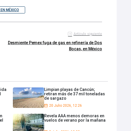
 EN MÉXICO
Artículo siguiente
Desmiente Pemex fuga de gas en refinería de Dos
Bocas, en México
lida
Limpian playas de Cancún;
l
retiran más de 37 mil toneladas
de sargazo
20 Julio 2026, 12:26
en
Revela AAA menos demoras en
el
vuelos de verano por la mañana