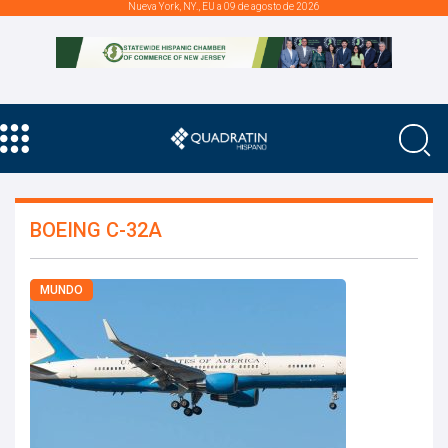
Nueva York, NY., EU a 09 de agosto de 2026
BOEING C-32A
MUNDO