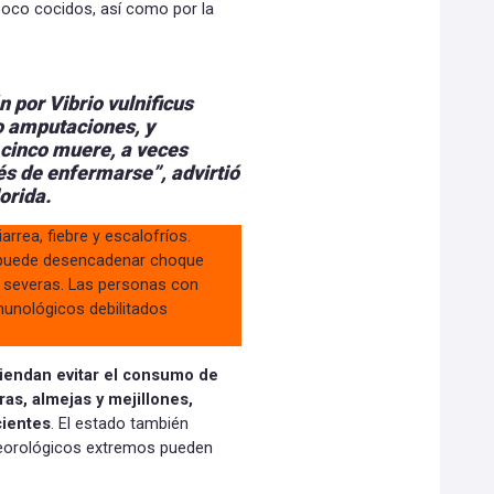
oco cocidos, así como por la
 por Vibrio vulnificus
o amputaciones, y
cinco muere, a veces
és de enfermarse”, advirtió
orida.
rrea, fiebre y escalofríos.
o puede desencadenar choque
as severas. Las personas con
unológicos debilitados
endan evitar el consumo de
s, almejas y mejillones,
cientes
. El estado también
eorológicos extremos pueden