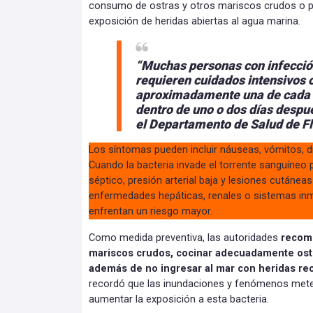
consumo de ostras y otros mariscos crudos o p
exposición de heridas abiertas al agua marina.
“Muchas personas con infección
requieren cuidados intensivos 
aproximadamente una de cada 
dentro de uno o dos días despu
el Departamento de Salud de Fl
Los síntomas pueden incluir náuseas, vómitos, dia
Cuando la bacteria invade el torrente sanguíne
séptico, presión arterial baja y lesiones cutáne
enfermedades hepáticas, renales o sistemas inm
enfrentan un riesgo mayor.
Como medida preventiva, las autoridades
recomi
mariscos crudos, cocinar adecuadamente ostra
además de no ingresar al mar con heridas re
recordó que las inundaciones y fenómenos met
aumentar la exposición a esta bacteria.