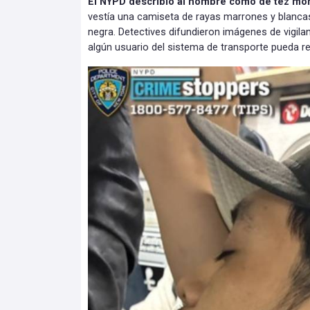
El NYPD describió al hombre como de tez mo
vestía una camiseta de rayas marrones y blanca
negra. Detectives difundieron imágenes de vigila
algún usuario del sistema de transporte pueda r