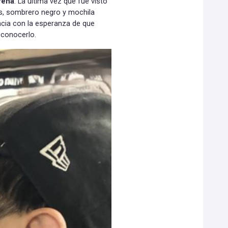
rena
. La última vez que fue visto
s, sombrero negro y mochila
ncia con la esperanza de que
econocerlo.