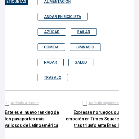
ETIQUETAS
ALIMENTACIÓN
ANDAR EN BICICLETA
AZÚCAR
BAILAR
COMIDA
GIMNASIO
NADAR
SALUD
TRABAJO
Artículo Anterior
Artículo siguiente
Este es el nuevo ranking de
Expresan noruegos su
los pasaportes más
emoción en Times Square
valiosos de Latinoamérica
tras triunfo ante Brasil