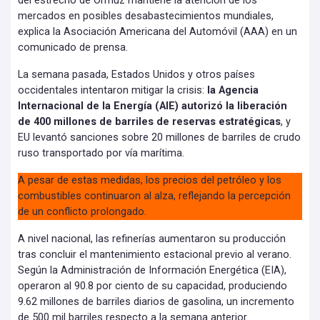
del estrecho de Ormuz mantiene la atención de los
mercados en posibles desabastecimientos mundiales,
explica la Asociación Americana del Automóvil (AAA) en un
comunicado de prensa.
La semana pasada, Estados Unidos y otros países
occidentales intentaron mitigar la crisis:
la Agencia
Internacional de la Energía (AIE) autorizó la liberación
de 400 millones de barriles de reservas estratégicas
, y
EU levantó sanciones sobre 20 millones de barriles de crudo
ruso transportado por vía marítima.
A pesar de estas medidas, los precios del petróleo y los
combustibles continuaron al alza, reflejando la percepción
de un conflicto prolongado.
A nivel nacional, las refinerías aumentaron su producción
tras concluir el mantenimiento estacional previo al verano.
Según la Administración de Información Energética (EIA),
operaron al 90.8 por ciento de su capacidad, produciendo
9.62 millones de barriles diarios de gasolina, un incremento
de 500 mil barriles respecto a la semana anterior.