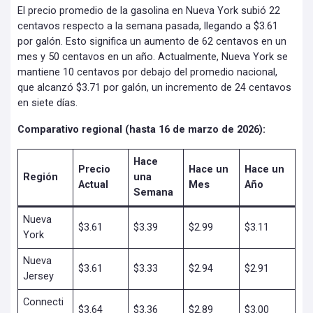
El precio promedio de la gasolina en Nueva York subió 22
centavos respecto a la semana pasada, llegando a $3.61
por galón. Esto significa un aumento de 62 centavos en un
mes y 50 centavos en un año. Actualmente, Nueva York se
mantiene 10 centavos por debajo del promedio nacional,
que alcanzó $3.71 por galón, un incremento de 24 centavos
en siete días.
Comparativo regional (hasta 16 de marzo de 2026):
Hace
Precio
Hace un
Hace un
Región
una
Actual
Mes
Año
Semana
Nueva
$3.61
$3.39
$2.99
$3.11
York
Nueva
$3.61
$3.33
$2.94
$2.91
Jersey
Connecti
$3.64
$3.36
$2.89
$3.00