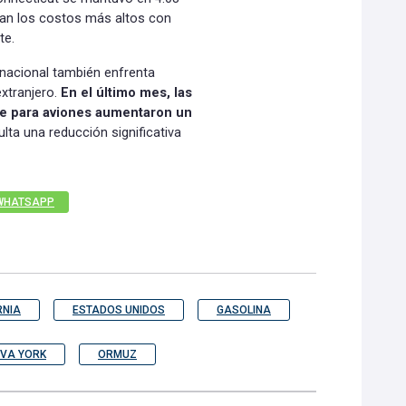
ran los costos más altos con
te.
 nacional también enfrenta
extranjero.
En el último mes, las
ble para aviones aumentaron un
lta una reducción significativa
WHATSAPP
RNIA
ESTADOS UNIDOS
GASOLINA
VA YORK
ORMUZ