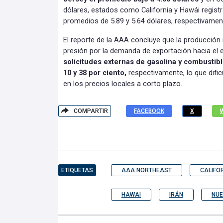
dólares, estados como California y Hawái regist
promedios de 5.89 y 5.64 dólares, respectivamen
El reporte de la AAA concluye que la producción
presión por la demanda de exportación hacia el 
solicitudes externas de gasolina y combusti
10 y 38 por ciento,
respectivamente, lo que dificu
en los precios locales a corto plazo.
COMPARTIR
FACEBOOK
X
ETIQUETAS
AAA NORTHEAST
CALIFO
HAWAI
IRÁN
NUE