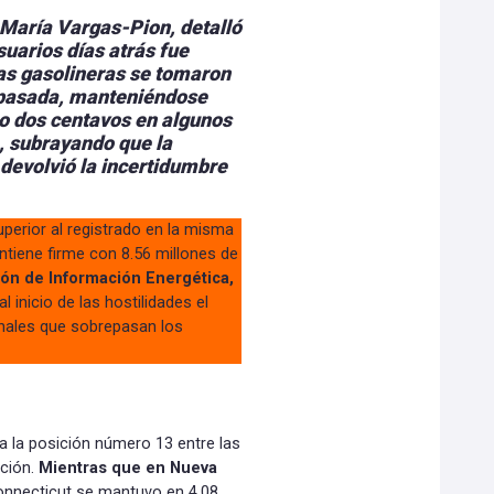
María Vargas-Pion, detalló
usuarios días atrás fue
las gasolineras se tomaron
pasada,
manteniéndose
 o dos centavos en algunos
a, subrayando que la
 devolvió la incertidumbre
uperior al registrado en la misma
tiene firme con 8.56 millones de
ión de Información Energética,
 inicio de las hostilidades el
onales que sobrepasan los
 la posición número 13 entre las
ción.
Mientras que en Nueva
onnecticut se mantuvo en 4.08