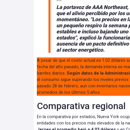
La portavoz de AAA Northeast, 
que el alivio percibido por los 
momentáneo.
"Los precios en 
un pequeño respiro la semana 
estables e incluso bajando uno
estados", explicó la funcionari
ausencia de un pacto definitivo
al sector energético.
A pesar de que el costo actual es 1.02 dólares s
fecha del año pasado, la demanda interna se man
barriles diarios.
Según datos de la Administrac
el consumo sigue superando los niveles previos al
pasado 28 de febrero, aun con inventarios naci
promedios de los últimos 5 años.
Comparativa regional
En la comparativa por estados, Nueva York ocupa
entidades con los precios más elevados de la na
Jersey el promedio bajó a 4.03 dólares
y en C