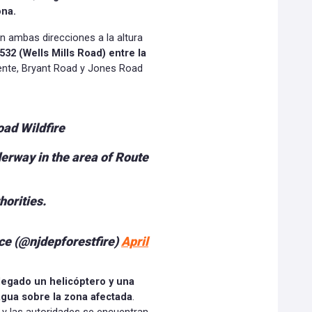
ona.
en ambas direcciones a la altura
 532 (Wells Mills Road) entre la
ente, Bryant Road y Jones Road
ad Wildfire
erway in the area of Route
horities.
ce (@njdepforestfire)
April
legado un helicóptero y una
agua sobre la zona afectada
.