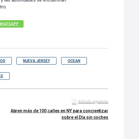
 y las autoridades se encuentran
tro.
WHATSAPP
DOS
NUEVA JERSEY
OCEAN
ES
Artículo siguiente
Abren más de 100 calles en NY para concientizar
sobre el Día sin coches