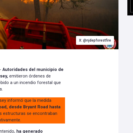
X: @njdepforestfire
.-
Autoridades del municipio de
rsey,
emitieron órdenes de
ebido a un incendio forestal que
s.
rsey informó que la medida
Road, desde Bryant Road hasta
s estructuras se encontraban
ntivamente.
ontenido,
ha generado