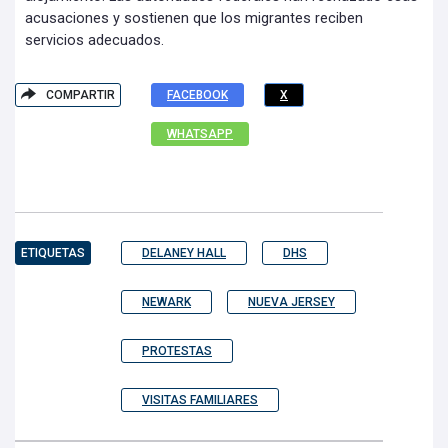
acusaciones y sostienen que los migrantes reciben
servicios adecuados.
COMPARTIR
FACEBOOK
X
WHATSAPP
ETIQUETAS
DELANEY HALL
DHS
NEWARK
NUEVA JERSEY
PROTESTAS
VISITAS FAMILIARES