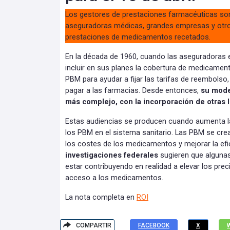
Los gestores de prestaciones farmacéuticas so
aseguradoras médicas, grandes empresas y otro
prestaciones de medicamentos recetados.
En la década de 1960, cuando las aseguradora
incluir en sus planes la cobertura de medicamen
PBM para ayudar a fijar las tarifas de reembolso,
pagar a las farmacias. Desde entonces,
su mode
más complejo, con la incorporación de otras 
Estas audiencias se producen cuando aumenta l
los PBM en el sistema sanitario. Las PBM se cre
los costes de los medicamentos y mejorar la efic
investigaciones federales
sugieren que alguna
estar contribuyendo en realidad a elevar los preci
acceso a los medicamentos.
La nota completa en
ROI
COMPARTIR
FACEBOOK
X