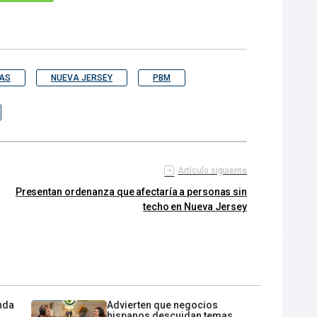
AS
NUEVA JERSEY
PBM
Artículo siguiente
Presentan ordenanza que afectaría a personas sin
techo en Nueva Jersey
enda
Advierten que negocios
hispanos descuidan temas