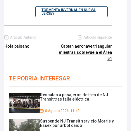
TORMENTA INVERNAL EN NUEVA
JERSEY
Artículo Anterior
Artículo siguiente
Hola paisano
Captan aeronave triangular
mientras sobrevuela el Área
51
TE PODRIA INTERESAR
Rescatan a pasajeros de tren de NJ
Transit tras falla eléctrica
8 Agosto 2026, 11:40
Suspende NJ Transit servicio Morris y
Essex por árbol caído