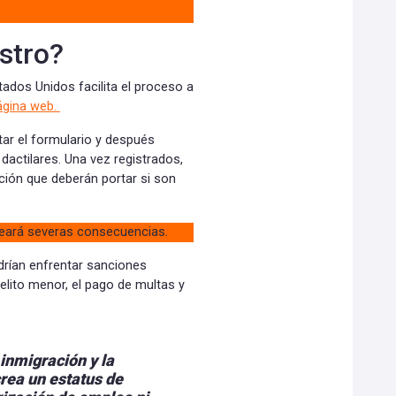
istro?
tados Unidos facilita el proceso a
ágina web.
tar el formulario y después
dactilares. Una vez registrados,
ción que deberán portar si son
reará severas consecuencias.
drían enfrentar sanciones
delito menor, el pago de multas y
 inmigración y la
rea un estatus de