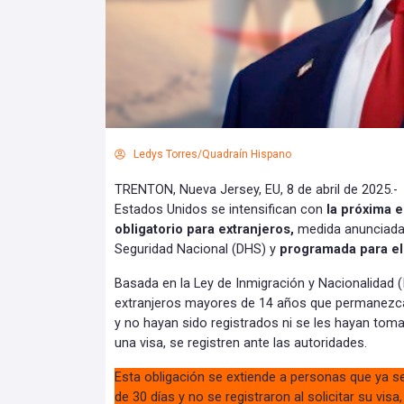
Ledys Torres/Quadraín Hispano
TRENTON, Nueva Jersey, EU, 8 de abril de 2025.- 
Estados Unidos se intensifican con
la próxima e
obligatorio para extranjeros,
medida anunciada
Seguridad Nacional (DHS) y
programada para el 
Basada en la Ley de Inmigración y Nacionalidad (
extranjeros mayores de 14 años que permanezca
y no hayan sido registrados ni se les hayan tomad
una visa, se registren ante las autoridades.
Esta obligación se extiende a personas que ya s
de 30 días y no se registraron al solicitar su vis