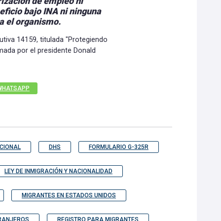
rización de empleo ni
eficio bajo INA ni ninguna
ra el organismo.
utiva 14159, titulada "Protegiendo
rmada por el presidente Donald
WHATSAPP
CIONAL
DHS
FORMULARIO G-325R
LEY DE INMIGRACIÓN Y NACIONALIDAD
MIGRANTES EN ESTADOS UNIDOS
TRANJEROS
REGISTRO PARA MIGRANTES