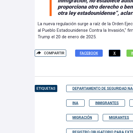
inmigración, no establece auto
proporciona otro derecho o ben
otra ley estadounidense”, acla
La nueva regulación surge a raíz de la Orden Ejec
al Pueblo Estadounidense Contra la Invasión," fi
Trump el 20 de enero de 2025.
COMPARTIR
FACEBOOK
X
ETIQUETAS
DEPARTAMENTO DE SEGURIDAD NA
INA
INMIGRANTES
MIGRACIÓN
MIGRANTES
REGISTRO OBLIGATORIO PARA EX