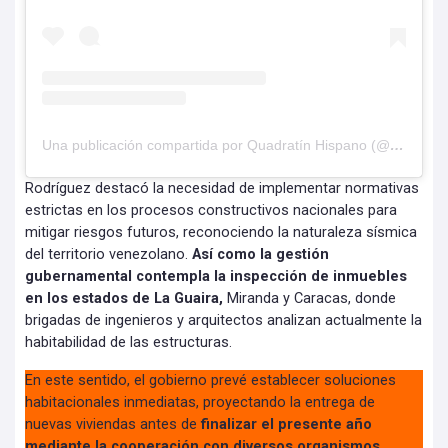
Una publicación compartida por Quadratín Hispano (@hispanoq)
Rodríguez destacó la necesidad de implementar normativas
estrictas en los procesos constructivos nacionales para
mitigar riesgos futuros, reconociendo la naturaleza sísmica
del territorio venezolano.
Así como la gestión
gubernamental contempla la inspección de inmuebles
en los estados de La Guaira,
Miranda y Caracas, donde
brigadas de ingenieros y arquitectos analizan actualmente la
habitabilidad de las estructuras.
En este sentido, el gobierno prevé establecer soluciones
habitacionales inmediatas, proyectando la entrega de
nuevas viviendas antes de
finalizar el presente año
mediante la cooperación con diversos organismos