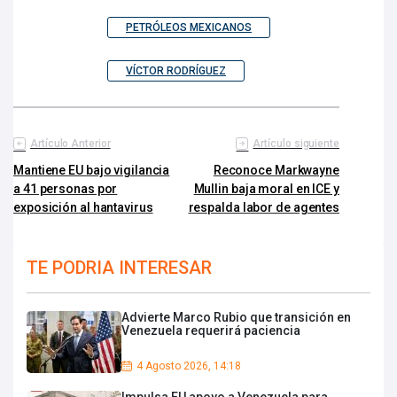
PETRÓLEOS MEXICANOS
VÍCTOR RODRÍGUEZ
Artículo Anterior
Artículo siguiente
Mantiene EU bajo vigilancia
Reconoce Markwayne
a 41 personas por
Mullin baja moral en ICE y
exposición al hantavirus
respalda labor de agentes
TE PODRIA INTERESAR
Advierte Marco Rubio que transición en
Venezuela requerirá paciencia
4 Agosto 2026, 14:18
Impulsa EU apoyo a Venezuela para