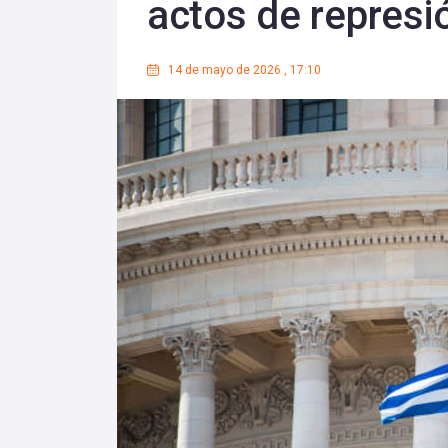
actos de represió
14 de mayo de 2026
,
17:10