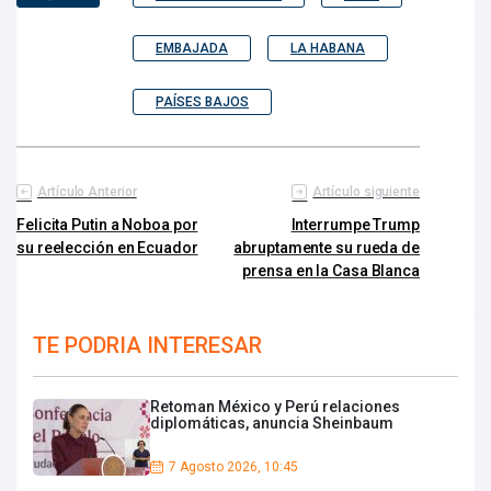
EMBAJADA
LA HABANA
PAÍSES BAJOS
Artículo Anterior
Artículo siguiente
Felicita Putin a Noboa por
Interrumpe Trump
su reelección en Ecuador
abruptamente su rueda de
prensa en la Casa Blanca
TE PODRIA INTERESAR
Retoman México y Perú relaciones
diplomáticas, anuncia Sheinbaum
7 Agosto 2026, 10:45