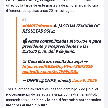
Electorales (ONPE),
la organizadora de los comicios,
ofrecido la tarde de este martes 9 de junio, marcando una
diferencia de apenas unos 20 mil sufragios.
#ONPEinforma
🔉 [ACTUALIZACIÓN DE
RESULTADOS] 📈
🗳️ Actas contabilizadas al 96.004 % para
presidente y vicepresidentes a las
2:26:00 p. m. del 9 de junio.
📊 Consulta los resultados aquí ➡️
https://t.co/RSZwDnyV6m
#SEP2026
pic.twitter.com/3w1F6FoDAa
— ONPE (@ONPE_oficial)
June 9, 2026
Tras la jornada electoral del pasado domingo 7 de junio, el
procesamiento de las actas avanza con extrema lentitud,
manteniendo al
país en vilo con diferencias porcentuales
menores al medio punto
.