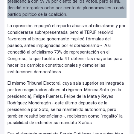
presidencia con 59.76 por ciento de los votos, pero el INE
decidió otorgarles ocho por ciento de plurinominales a cada
partido político de la coalición.
La oposición impugnó el reparto abusivo al oficialismo y por
considerarse subrepresentada; pero el TEPJF resolvió
favorecer al bloque gobernante –aplicó fórmulas del
pasado, antes impugnadas por el obradorismo--. Así
concedió al oficialismo 73% de representación en el
Congreso, lo que facilitó a la 4T obtener las mayorías para
hacer los cambios constitucionales y demoler las
instituciones democráticas.
El mismo Tribunal Electoral, cuya sala superior es integrada
por los magistrados afines al régimen: Mónica Soto (en la
presidencia), Felipe Fuentes, Felipe de la Mata y Reyes
Rodríguez Mondragón --este último depuesto de la
presidencia por Soto, se ha mantenido autónomo, pero
también resultó beneficiario--, recibieron como "regalito" la
posibilidad de extender su mandato 8 años.