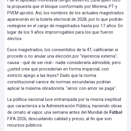
Fue el diputado morenista Sergio Gutiérrez Luna quien hizo
la propuesta que el bloque conformado por Morena, PT y
PVEM aprobó. Así, los nombres de los actuales magistrados
aparecerán en la boleta electoral de 2028, por lo que podrán
reelegirse en el cargo de magistrados hasta por 17 años. En
lugar de los 9 años improrrogables para los que fueron
electos.
Esos magistrados, los consentidos de la 4T, calificarían si
procede o no anular una elección por "injerencia externa",
causa --qué de ser real-- nadie consideraría admisible, pero
¿usted cree que procederían en forma imparcial, con
estricto apego a las leyes? Dado que la norma
constitucional carece de normas secundarias podrían
aplicar la máxima obradorista: "amor con amor se paga".
La política nacional luce entrampada por la misma ineptitud
que caracteriza a la Administración Pública, haciendo obras
de ornato al vapor, una semana antes del Mundial de
Fútbol
FIFA 2026, descuidando calidad y precio, al fin que son
recursos públicos.