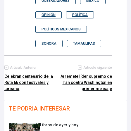
GOBERNADORES
MÉXICO
OPINIÓN
POLÍTICA
POLÍTICOS MEXICANOS
SONORA
TAMAULIPAS
Artículo Anterior
Artículo siguiente
Celebran centenario de la
Arremete líder supremo de
Ruta 66 con festivales y
Irán contra Washington en
turismo
primer mensaje
TE PODRIA INTERESAR
Libros de ayer y hoy