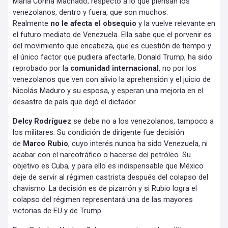
María Corina Machado, respecto a lo que piensan los
venezolanos, dentro y fuera, que son muchos.
Realmente
no le afecta el obsequio
y la vuelve relevante en
el futuro mediato de Venezuela. Ella sabe que el porvenir es
del movimiento que encabeza, que es cuestión de tiempo y
el único factor que pudiera afectarle, Donald Trump, ha sido
reprobado por la
comunidad internacional
, no por los
venezolanos que ven con alivio la aprehensión y el juicio de
Nicolás Maduro y su esposa, y esperan una mejoría en el
desastre de país que dejó el dictador.
Delcy Rodríguez
se debe no a los venezolanos, tampoco a
los militares. Su condición de dirigente fue decisión
de
Marco Rubio
, cuyo interés nunca ha sido Venezuela, ni
acabar con el narcotráfico o hacerse del petróleo. Su
objetivo es Cuba, y para ello es indispensable que México
deje de servir al régimen castrista después del colapso del
chavismo. La decisión es de pizarrón y si Rubio logra el
colapso del régimen representará una de las mayores
victorias de EU y de Trump.