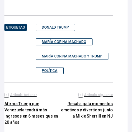
ETIQUETAS
DONALD TRUMP
MARÍA CORINA MACHADO
MARÍA CORINA MACHADO Y TRUMP
POLÍTICA
Artículo Anterior
Artículo siguiente
Afirma Trump que
Resalta gala momentos
Venezuela tendrá más
emotivos y divertidos junto
ingresos en 6 meses que en
a Mikie Sherrill en NJ
20 años