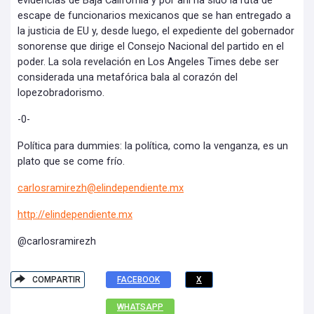
evidencias de Baja California y por ahí ha sido la ruta de
escape de funcionarios mexicanos que se han entregado a
la justicia de EU y, desde luego, el expediente del gobernador
sonorense que dirige el Consejo Nacional del partido en el
poder. La sola revelación en Los Angeles Times debe ser
considerada una metafórica bala al corazón del
lopezobradorismo.
-0-
Política para dummies: la política, como la venganza, es un
plato que se come frío.
carlosramirezh@elindependiente.mx
http://elindependiente.mx
@carlosramirezh
COMPARTIR
FACEBOOK
X
WHATSAPP