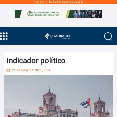
Nueva York, NY., EU a 06 de agosto de 2026
Indicador político
26 de mayo de 2026
,
7:34