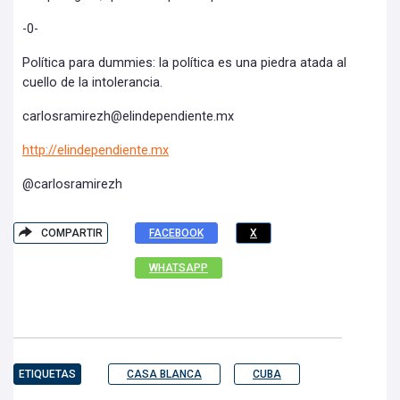
-0-
Política para dummies: la política es una piedra atada al
cuello de la intolerancia.
carlosramirezh@elindependiente.mx
http://elindependiente.mx
@carlosramirezh
COMPARTIR
FACEBOOK
X
WHATSAPP
ETIQUETAS
CASA BLANCA
CUBA