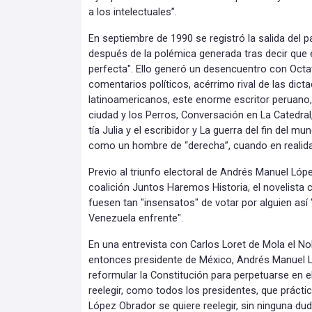
a los intelectuales”.
En septiembre de 1990 se registró la salida del 
después de la polémica generada tras decir que e
perfecta". Ello generó un desencuentro con Oct
comentarios políticos, acérrimo rival de las dict
latinoamericanos, este enorme escritor peruano, 
ciudad y los Perros, Conversación en La Catedral,
tía Julia y el escribidor y La guerra del fin del
como un hombre de “derecha”, cuando en realid
Previo al triunfo electoral de Andrés Manuel Lóp
coalición Juntos Haremos Historia, el novelista
fuesen tan "insensatos" de votar por alguien así
Venezuela enfrente".
En una entrevista con Carlos Loret de Mola el Nobe
entonces presidente de México, Andrés Manuel 
reformular la Constitución para perpetuarse en e
reelegir, como todos los presidentes, que prácti
López Obrador se quiere reelegir, sin ninguna du