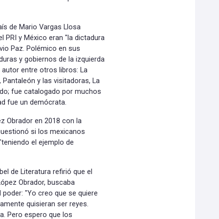
país de Mario Vargas Llosa
l PRI y México eran "la dictadura
avio Paz. Polémico en sus
aduras y gobiernos de la izquierda
autor entre otros libros: La
 Pantaleón y las visitadoras, La
 mundo; fue catalogado por muchos
ad fue un demócrata.
ez Obrador en 2018 con la
 cuestionó si los mexicanos
 "teniendo el ejemplo de
l de Literatura refirió que el
López Obrador, buscaba
l poder: "Yo creo que se quiere
camente quisieran ser reyes.
da. Pero espero que los