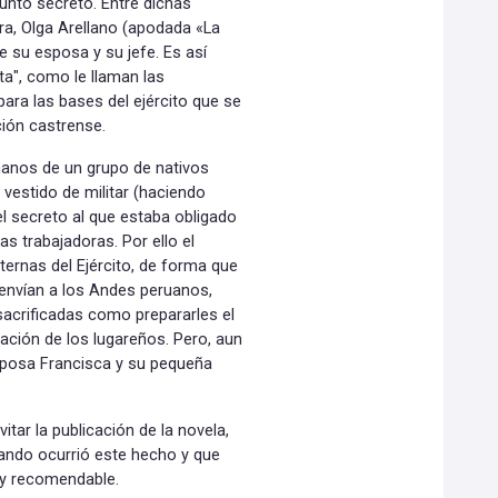
unto secreto. Entre dichas
a, Olga Arellano (apodada «La
e su esposa y su jefe. Es así
ta", como le llaman las
para las bases del ejército que se
ción castrense.
anos de un grupo de nativos
 vestido de militar (haciendo
 el secreto al que estaba obligado
las trabajadoras. Por ello el
ternas del Ejército, de forma que
 envían a los Andes peruanos,
 sacrificadas como prepararles el
zación de los lugareños. Pero, aun
 esposa Francisca y su pequeña
tar la publicación de la novela,
uando ocurrió este hecho y que
uy recomendable.