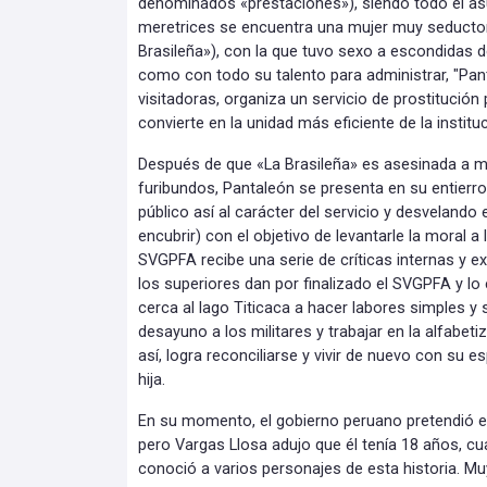
denominados «prestaciones»), siendo todo el as
meretrices se encuentra una mujer muy seductor
Brasileña»), con la que tuvo sexo a escondidas d
como con todo su talento para administrar, "Pan
visitadoras, organiza un servicio de prostitución 
convierte en la unidad más eficiente de la institu
Después de que «La Brasileña» es asesinada a m
furibundos, Pantaleón se presenta en su entierro
público así al carácter del servicio y desvelando
encubrir) con el objetivo de levantarle la moral a 
SVGPFA recibe una serie de críticas internas y ex
los superiores dan por finalizado el SVGPFA y lo
cerca al lago Titicaca a hacer labores simples y
desayuno a los militares y trabajar en la alfabeti
así, logra reconciliarse y vivir de nuevo con su
hija.
En su momento, el gobierno peruano pretendió evi
pero Vargas Llosa adujo que él tenía 18 años, c
conoció a varios personajes de esta historia. M