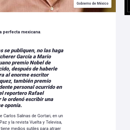
Gobierno de México
ra perfecta mexicana
.
s se publiquen, no las haga
Scherer García a Mario
ruano premio Nobel de
ecido, después de haberle
ra al enorme escritor
quez, también premio
idente personal ocurrido en
el reportero Rafael
 le ordenó escribir una
se oponía.
e Carlos Salinas de Gortari, en un
z y la revista Vuelta y Televisa,
 tiene medios sutiles para atraer