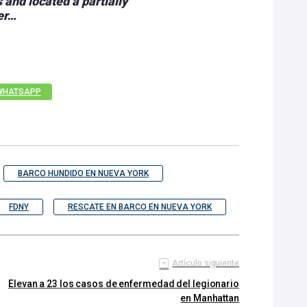
 and located a partially
er…
WHATSAPP
BARCO HUNDIDO EN NUEVA YORK
FDNY
RESCATE EN BARCO EN NUEVA YORK
Artículo siguiente
Elevan a 23 los casos de enfermedad del legionario
en Manhattan