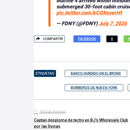
Marine 4 arrived within minutes
submerged 30-foot cabin cruis
pic.twitter.com/kCOXeyerHt
— FDNY (@FDNY)
July 7, 2026
COMPARTIR
FACEBOOK
X
ETIQUETAS
BARCO HUNDIDO EN EL BRONX
BOMBEROS DE NUEVA YORK
Artículo Anterior
Captan desplome de techo en BJ’s Wholesale Club
por las lluvias