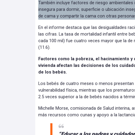
También incluye factores de riesgo ambientales
insegura para dormir, superficie o ubicación ins
de cama y compartir la cama con otras persona
En el informe destaca que las desigualdades rac
las cifras. La tasa de mortalidad infantil entre 
cada 100 mil) fue cuatro veces mayor que la de 
(11.6).
Factores como la pobreza, el hacinamiento y
vivienda afectan las decisiones de los cuida
de los bebés.
Los bebés de cuatro meses o menos presentan 
vulnerabilidad física, mientras que los prematur
2.5 veces superior a la de bebés nacidos a térmi
Michelle Morse, comisionada de Salud interina, 
más recursos como cunas y apoyo a la lactanci
“Educar a los padres y cuidado