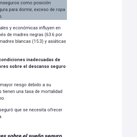
 inseguros como posición
egura para dormir, exceso de ropa
s.
iales y económicas influyen en
bebés de madres negras (63.6 por
madres blancas (15.3) y asiáticas
 condiciones inadecuadas de
dores sobre el descanso seguro
mayor riesgo debido a su
os tienen una tasa de mortalidad
no.
aseguró que se necesita ofrecer
a.
res sobre el sueño seguro