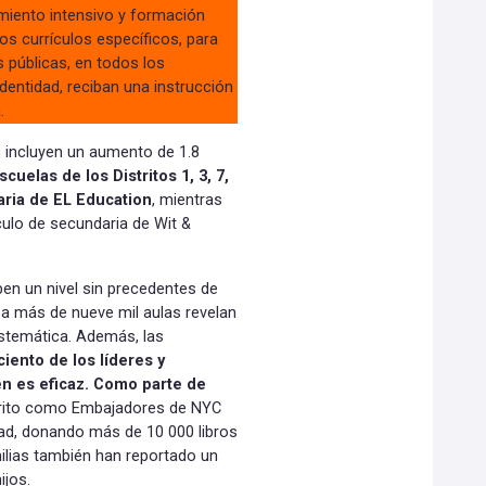
miento intensivo y formación
os currículos específicos, para
 públicas, en todos los
dentidad, reciban una instrucción
.
 incluyen un aumento de 1.8
scuelas de los Distritos 1, 3, 7,
daria de EL Education
, mientras
ículo de secundaria de Wit &
ben un nivel sin precedentes de
s a más de nueve mil aulas revelan
istemática. Además, las
ciento de los líderes y
n es eficaz. Como parte de
scrito como Embajadores de NYC
ad, donando más de 10 000 libros
milias también han reportado un
ijos.