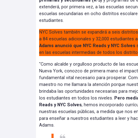
primarias y secundarias (K-5)
y programas de e
extenderá, por primera vez, a las escuelas sec
escuelas secundarias en ocho distritos escolare
estudiantes.
NYC Solves también se expandirá a seis distrito
a 84 escuelas adicionales y 32,000 estudiantes 
Adams anunció que NYC Reads y NYC Solves
en las escuelas intermedias de todos los distrit
"Como alcalde y orgulloso producto de las escue
Nueva York, conozco de primera mano el impacto
fundamental vital necesario para prosperar. Com
maestro no me llamara la atención porque nuest
brindaba las oportunidades necesarias para mejo
los estudiantes en todos los niveles.
Pero media
Reads y NYC Solves
, hemos incorporado currícu
nuestras escuelas públicas, a medida que nos e
para enseñar a nuestros estudiantes a leer y hac
Adams.