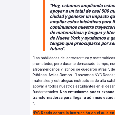
"Hoy, estamos ampliando estas
apoyar a un total de casi 500 mi
ciudad y generar un impacto que
ampliar estas iniciativas para 
continuamos nuestra trayectori
de matemáticas y lengua y liter
de Nueva York y
ayudamos a gar
tengan que preocuparse por ser
futuro"
.
“Las habilidades de lectoescritura y matemáticas
prometedor, pero durante demasiado tiempo, nu
afroamericanos y latinos se quedaron atrás ”, de
Públicas, Aviles-Ramos . “Lanzamos NYC Reads 
materiales y estrategias instructivas de alta cali
apoyar a todos nuestros estudiantes en el desarr
fundamentales.
Nos entusiasma poder expandir
transformadoras para llegar a aún más estud
”.
NYC Reads centra la instrucción en el aula e