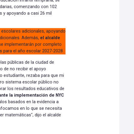
ducación infantil temprana, se
undarias, comenzando con 102
s y apoyando a casi 26 mil
s escolares adicionales, apoyando
adicionales. Además,
el alcalde
se implementarán por completo
os para el año escolar 2027-2028.
las públicas de la ciudad de
 de no recibir el apoyo
o estudiante, rezaba para que mi
ro sistema escolar público no
rar los resultados educativos de
nte la implementación de NYC
los basados en la evidencia a
nfocamos en lo que se necesita
er matemáticas", dijo el alcalde