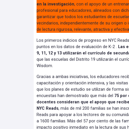
en la investigación
, con el apoyo de un entrena
profesional para educadores, alineados con dich
garantizar que todos los estudiantes de escuelas
vecindarios, independientemente de su origen o i
de lectura rigurosa, relevante, atractiva y efectiva
Los primeros indicios de progreso en NYC Reads
puntos en los datos de evaluación de K-2 .
Las e
9, 11, 12 y 13 utilizarán el currículo de secun
que las escuelas del Distrito 19 utilizarán el curr
Wisdom.
Gracias a ambas iniciativas, los educadores reci
capacitación y orientación intensiva, y las visita
que los planes de estudio se utilizan de forma s
encuestas han demostrado que más del
75 por 
docentes consideran que el apoyo que recibe
NYC Reads
, más de mil 200 familias se han in
Reads para apoyar a los lectores de su comunid
a 1600 familias. Más del 57 por ciento de las fa
impacto positivo inmediato en la lectura de sus h