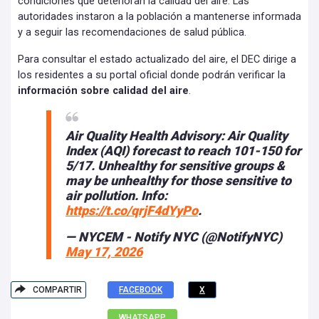
condiciones que deterioran la calidad del aire. Las
autoridades instaron a la población a mantenerse informada
y a seguir las recomendaciones de salud pública.
Para consultar el estado actualizado del aire, el DEC dirige a
los residentes a su portal oficial donde podrán verificar la
información sobre calidad del aire
.
Air Quality Health Advisory: Air Quality
Index (AQI) forecast to reach 101-150 for
5/17. Unhealthy for sensitive groups &
may be unhealthy for those sensitive to
air pollution. Info:
https://t.co/qrjF4dYyPo
.
— NYCEM - Notify NYC (@NotifyNYC)
May 17, 2026
COMPARTIR
FACEBOOK
X
WHATSAPP