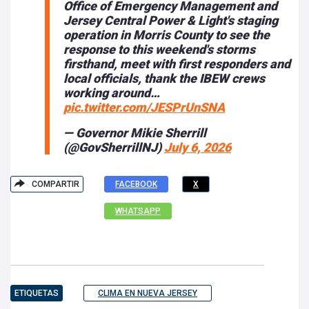
Office of Emergency Management and
Jersey Central Power & Light's staging
operation in Morris County to see the
response to this weekend's storms
firsthand, meet with first responders and
local officials, thank the IBEW crews
working around…
pic.twitter.com/JESPrUnSNA
— Governor Mikie Sherrill
(@GovSherrillNJ)
July 6, 2026
COMPARTIR
FACEBOOK
X
WHATSAPP
ETIQUETAS
CLIMA EN NUEVA JERSEY