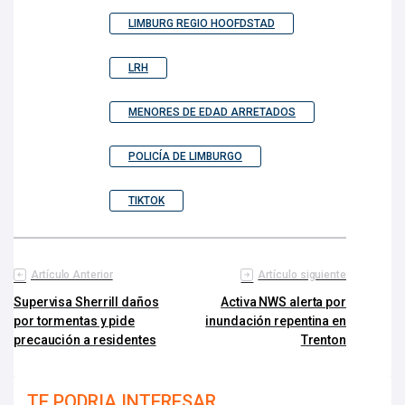
LIMBURG REGIO HOOFDSTAD
LRH
MENORES DE EDAD ARRETADOS
POLICÍA DE LIMBURGO
TIKTOK
Artículo Anterior
Artículo siguiente
Supervisa Sherrill daños
Activa NWS alerta por
por tormentas y pide
inundación repentina en
precaución a residentes
Trenton
TE PODRIA INTERESAR