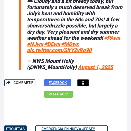
☁️ Cloudy and a bit breezy today, but
fortunately a much deserved break from
July's heat and humidity with
temperatures in the 60s and 70s! A few
showers/drizzle possible, but largely a
dry day. Very pleasant and dry summer
weather ahead for the weekend!
#PAwx
#NJwx
#DEwx
#MDwx
pic.twitter.com/SlrY2vRo90
— NWS Mount Holly
(@NWS_MountHolly)
August 1, 2025
COMPARTIR
FACEBOOK
X
WHATSAPP
ETIQUETAS
EMERGENCIA EN NUEVA JERSEY