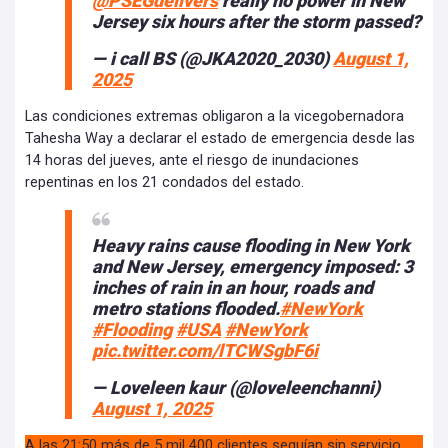
@PSEGdelivers
really no power in New
Jersey six hours after the storm passed?
— i call BS (@JKA2020_2030)
August 1,
2025
Las condiciones extremas obligaron a la vicegobernadora
Tahesha Way a declarar el estado de emergencia desde las
14 horas del jueves, ante el riesgo de inundaciones
repentinas en los 21 condados del estado.
Heavy rains cause flooding in New York
and New Jersey, emergency imposed: 3
inches of rain in an hour, roads and
metro stations flooded.
#NewYork
#Flooding
#USA
#NewYork
pic.twitter.com/lTCWSgbF6i
— Loveleen kaur (@loveleenchanni)
August 1, 2025
A las 21:50 más de 5 mil 400 clientes seguían sin servicio