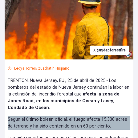
X @njdepforestfire
Ledys Torres/Quadratín Hispano
TRENTON, Nueva Jersey, EU., 25 de abril de 2025.- Los
bomberos del estado de Nueva Jersey continúan la labor en
la extinción del incendio forestal que
afecta la zona de
Jones Road, en los municipios de Ocean y Lacey,
Condado de Ocean.
Según el último boletín oficial, el fuego afecta 15.300 acres
de terreno y ha sido contenido en un 60 por ciento.
También reportan peligro que el peligro para las estructuras