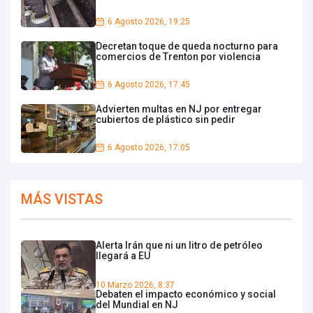
6 Agosto 2026, 19:25
Decretan toque de queda nocturno para
comercios de Trenton por violencia
6 Agosto 2026, 17:45
Advierten multas en NJ por entregar
cubiertos de plástico sin pedir
6 Agosto 2026, 17:05
MÁS VISTAS
Alerta Irán que ni un litro de petróleo
llegará a EU
10 Marzo 2026, 8:37
Debaten el impacto económico y social
del Mundial en NJ