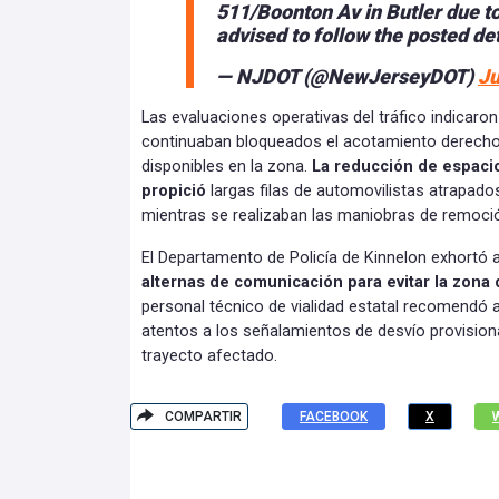
511/Boonton Av in Butler due to
advised to follow the posted de
— NJDOT (@NewJerseyDOT)
Ju
Las evaluaciones operativas del tráfico indicaron
continuaban bloqueados el acotamiento derecho y
disponibles en la zona.
La reducción de espacio
propició
largas filas de automovilistas atrapad
mientras se realizaban las maniobras de remoci
El Departamento de Policía de Kinnelon exhortó a 
alternas de comunicación para evitar la zona 
personal técnico de vialidad estatal recomendó
atentos a los señalamientos de desvío provisiona
trayecto afectado.
COMPARTIR
FACEBOOK
X