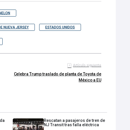
NNELON
E NUEVA JERSEY
ESTADOS UNIDOS
Artículo siguiente
Celebra Trump traslado de planta de Toyota de
México a EU
eda
Rescatan a pasajeros de tren de
NJ Transit tras falla eléctrica