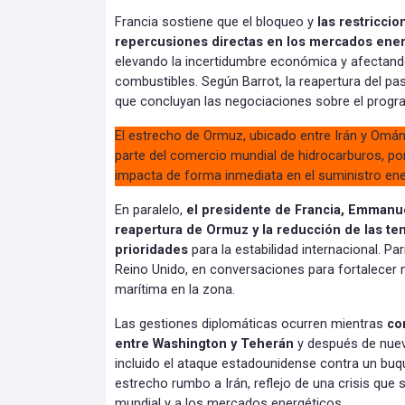
Francia sostiene que el bloqueo y
las restricci
repercusiones directas en los mercados ener
elevando la incertidumbre económica y afectando
combustibles. Según Barrot, la reapertura del p
que concluyan las negociaciones sobre el progra
El estrecho de Ormuz, ubicado entre Irán y Omán
parte del comercio mundial de hidrocarburos, por
impacta de forma inmediata en el suministro ene
En paralelo,
el presidente de Francia, Emmanue
reapertura de Ormuz y la reducción de las te
prioridades
para la estabilidad internacional. Par
Reino Unido, en conversaciones para fortalece
marítima en la zona.
Las gestiones diplomáticas ocurren mientras
co
entre Washington y Teherán
y después de nuevo
incluido el ataque estadounidense contra un buqu
estrecho rumbo a Irán, reflejo de una crisis que
mundial y a los mercados energéticos.