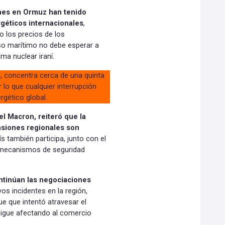
ones en Ormuz han tenido
géticos internacionales
,
 los precios de los
aso marítimo no debe esperar a
ma nuclear iraní.
, concentra cerca de una quinta
 lo que cualquier interrupción
rgético global.
l Macron, reiteró que la
nsiones regionales son
ís también participa, junto con el
r mecanismos de seguridad
ntinúan las negociaciones
s incidentes en la región,
e que intentó atravesar el
 sigue afectando al comercio