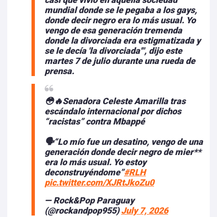
mundial donde se le pegaba a los gays,
donde decir negro era lo más usual. Yo
vengo de esa generación tremenda
donde la divorciada era estigmatizada y
se le decía 'la divorciada'", dijo este
martes 7 de julio durante una rueda de
prensa.
😳🔥Senadora Celeste Amarilla tras
escándalo internacional por dichos
“racistas” contra Mbappé
🗣️“Lo mío fue un desatino, vengo de una
generación donde decir negro de mier**
era lo más usual. Yo estoy
deconstruyéndome”
#RLH
pic.twitter.com/XJRtJkoZu0
— Rock&Pop Paraguay
(@rockandpop955)
July 7, 2026