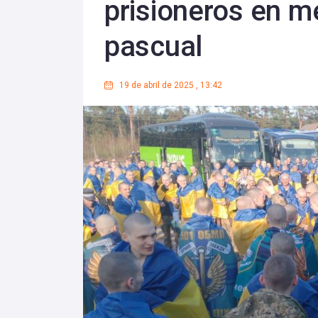
prisioneros en m
pascual
19 de abril de 2025
,
13:42