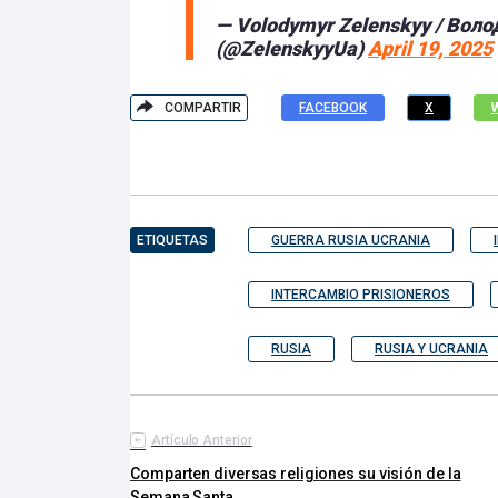
— Volodymyr Zelenskyy / Вол
(@ZelenskyyUa)
April 19, 2025
COMPARTIR
FACEBOOK
X
ETIQUETAS
GUERRA RUSIA UCRANIA
INTERCAMBIO PRISIONEROS
RUSIA
RUSIA Y UCRANIA
Artículo Anterior
Comparten diversas religiones su visión de la
Semana Santa