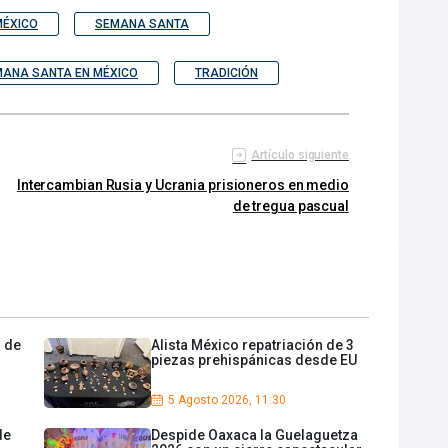
MÉXICO
SEMANA SANTA
ANA SANTA EN MÉXICO
TRADICIÓN
Artículo siguiente
Intercambian Rusia y Ucrania prisioneros en medio
de tregua pascual
n de
Alista México repatriación de 3
piezas prehispánicas desde EU
5 Agosto 2026, 11:30
de
Despide Oaxaca la Guelaguetza