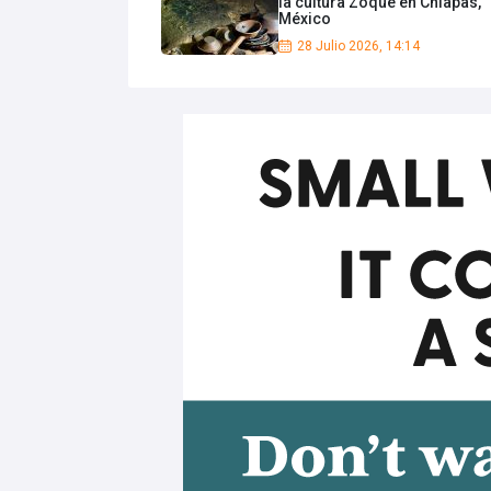
la cultura Zoque en Chiapas,
México
28 Julio 2026, 14:14