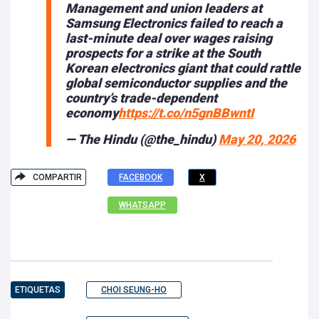
Management and union leaders at
Samsung Electronics failed to reach a
last-minute deal over wages raising
prospects for a strike at the South
Korean electronics giant that could rattle
global semiconductor supplies and the
country’s trade-dependent
economy
https://t.co/n5gnBBwntI
— The Hindu (@the_hindu)
May 20, 2026
COMPARTIR
FACEBOOK
X
WHATSAPP
ETIQUETAS
CHOI SEUNG-HO