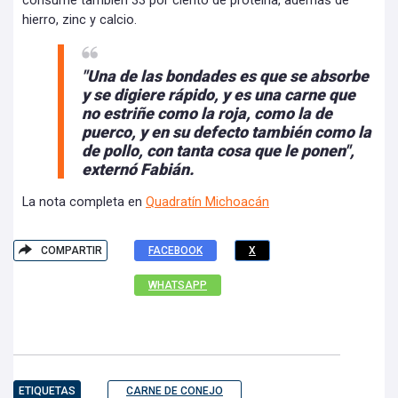
consume también 33 por ciento de proteína, además de
hierro, zinc y calcio.
"Una de las bondades es que se absorbe
y se digiere rápido, y es una carne que
no estriñe como la roja, como la de
puerco, y en su defecto también como la
de pollo, con tanta cosa que le ponen",
externó Fabián.
La nota completa en
Quadratín
Michoacán
COMPARTIR
FACEBOOK
X
WHATSAPP
ETIQUETAS
CARNE DE CONEJO