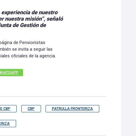
 experiencia de nuestro
er nuestra misión”, señaló
unta de Gestión de
 página de Pensionistas
ién se invita a seguir las
les oficiales de la agencia.
WHATSAPP
E CBP
CBP
PATRULLA FRONTERIZA
ERIZA