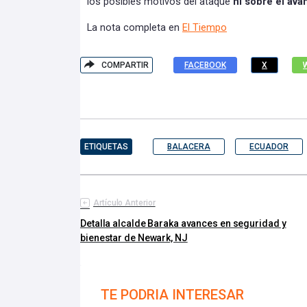
los posibles motivos del ataque
ni sobre el ava
La nota completa en
El Tiempo
COMPARTIR
FACEBOOK
X
ETIQUETAS
BALACERA
ECUADOR
Artículo Anterior
Detalla alcalde Baraka avances en seguridad y
bienestar de Newark, NJ
TE PODRIA INTERESAR