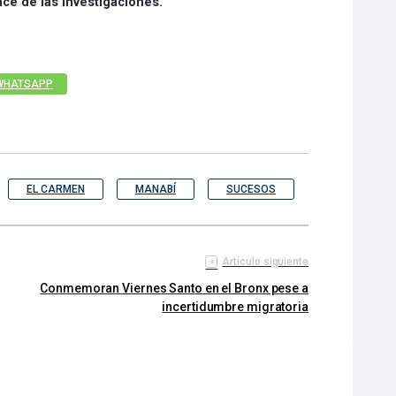
nce de las investigaciones.
WHATSAPP
EL CARMEN
MANABÍ
SUCESOS
Artículo siguiente
Conmemoran Viernes Santo en el Bronx pese a
incertidumbre migratoria